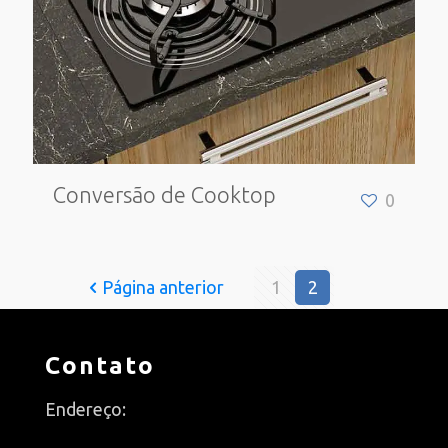
Conversão de Cooktop
0
Página anterior
1
2
Contato
Endereço: