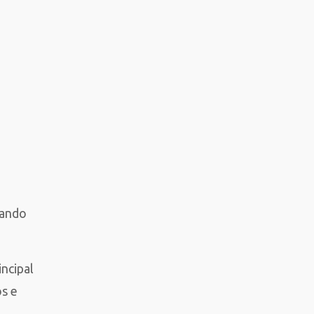
uando
ncipal
s e