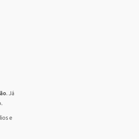
ção
. Já
o.
dios e