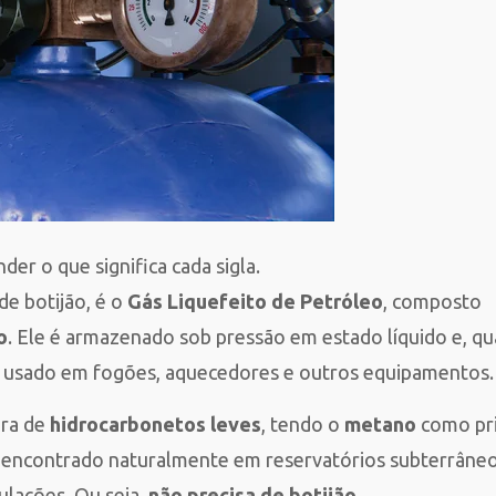
er o que significa cada sigla.
e botijão, é o
Gás Liquefeito de Petróleo
, composto
o
. Ele é armazenado sob pressão em estado líquido e, q
do usado em fogões, aquecedores e outros equipamentos.
ura de
hidrocarbonetos leves
, tendo o
metano
como pri
 encontrado naturalmente em reservatórios subterrâneo
ulações. Ou seja,
não precisa de botijão
.