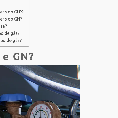
gens do GLP?
gens do GN?
asa?
po de gás?
ipo de gás?
 e GN?