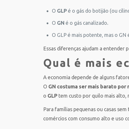
O
GLP
é o gás do botijão (ou cilin
O
GN
é o gás canalizado.
O GLP é mais potente, mas o GN é 
Essas diferenças ajudam a entender p
Qual é mais e
A economia depende de alguns fatore
O
GN costuma ser mais barato por 
o
GLP
tem custo por quilo mais alto, 
Para famílias pequenas ou casas sem t
comércios com consumo alto e uso co