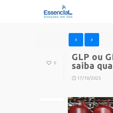
GLP ou G
0
saiba qua
17/10/2025