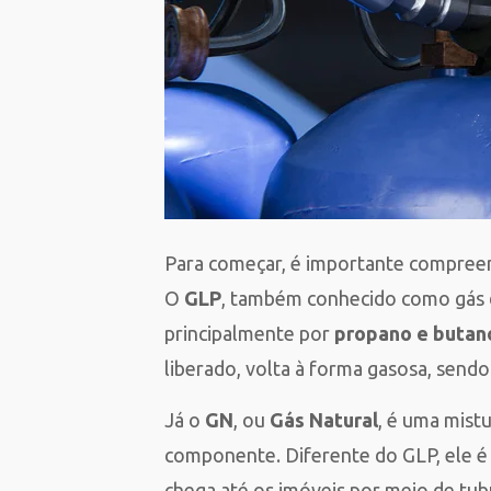
Para começar, é importante compreend
O
GLP
, também conhecido como gás d
principalmente por
propano e butan
liberado, volta à forma gasosa, sen
Já o
GN
, ou
Gás Natural
, é uma mist
componente. Diferente do GLP, ele é
chega até os imóveis por meio de tub