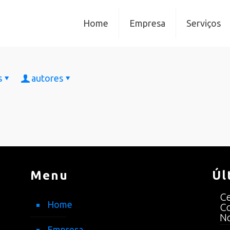
Home
Empresa
Serviços
s
autores
Menu
Úl
Ce
Home
Co
No
Empresa