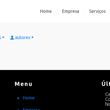
Home
Empresa
Serviços
s
autores
Menu
Úl
Ce
Home
Co
No
Empresa